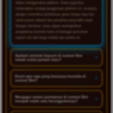
dalam menggunakan platform. Kamu juga bisa
menerapkan strategi penggunaan platform ini, misalnya,
dengan memeriksa pembaruan game terbaru atau tips
untuk proses deposit dan penarikan yang lebih cepat.
Dengan demikian, kamu dapat meningkatkan
pengalaman bermain kamu di berbagai permainan
seperti slot dan bingo melalui tips praktis ini.
Apakah minimal deposit di sumsel Slot
+
ramah untuk pemain baru?
Platform ini menawarkan beragam pilihan permainan
online, termasuk slot digital, bingo, kasino, dan
Event apa saja yang biasanya tersedia di
+
sumsel Slot?
berbagai taruhan olahraga. Untuk memaksimalkan
pengalaman bermain, kamu dapat mengutamakan tips
Setelah daftar akun, anda bisa menggunakan berbagai
strategi untuk menavigasi platform dengan cepat dan
tips untuk menjelajahi platform secara maksimal.
Mengapa variasi permainan di sumsel Slot
efisien. Misalnya, kamu bisa mempelajari cara beralih
+
menjadi salah satu keunggulannya?
Misalnya, pelajari cara beralih antar kategori permainan
antara kategori permainan seperti kasino dan olahraga
seperti kasino, live games, atau sports betting dengan
atau menemukan tips untuk mengelola akun secara
Setelah kamu daftar dan menjadi anggota, kamu dapat
mudah. Platform ini juga menyediakan strategi untuk