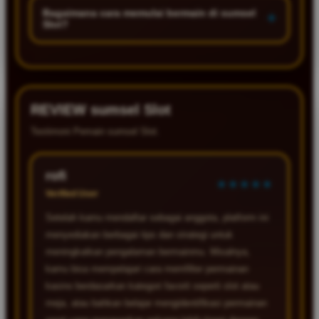
efektif. Selain itu, platform ini menyediakan tips terbaru
menggunakan tips guna menavigasi slot, pertaruhan
Bagaimana cara memulai bermain di sumsel
permainan bingo dan taruhan olahraga, seperti
+
tentang cara membaca peringkat permainan dan
Slot?
meja, hingga bingo agar pengalaman bermain makin
menganalisis ranking pertandingan untuk membuat
menganalisisnya untuk mendukung keputusan bermain
seru. Misalnya, pilihlah game dengan poin tinggi!
keputusan yang lebih terarah. Selain itu, pengguna bisa
Setelah mendaftar sebagai member, kamu dapat
yang lebih bijak, terutama dalam taruhan olahraga.
Platform ini juga menyediakan strategi untuk
mengakses berbagai tips untuk mengelola akun secara
menggunakan tips untuk menavigasi berbagai macam
Kamu juga dapat memanfaatkan informasi pembaruan
penggunaan efektif taruhan olahraga, misalnya dengan
praktis, misalnya belajar cara mengatur deposit dan
permainan seperti slot dan permainan meja. Misalnya,
permainan dan mempelajari strategi pengundian
menganalisis peringkat permainan agar keputusan lebih
penarikan yang cepat dan aman. Dengan memahami
kamu bisa memilih permainan yang memiliki poin tinggi
"deposit" dan "penarikan" yang lebih cepat. Dengan
tepat. Selain itu, 10 tips manajemen akun seperti
REVIEW sumsel Slot
tips strategis, anda dapat memaksimalkan pengalaman
untuk meningkatkan peluangmu. Platform ini juga
memahami fitur-fitur platform dan
beralih cepat antara permainan kasino dan aktivitas
bermain di platform ini, mendapatkan informasi terbaru
Testimoni Pemain sumsel Slot.
menyediakan strategi untuk penggunaan efektif bingo
mengimplementasikan tips tersebut, kamu dapat
olahraga dapat kamu temukan di sana, seluruhnya
tentang permainan favorit, dan tentunya bersenang-
dan taruhan olahraga, seperti menganalisis peringkat
memiliki pengalaman bermain online yang lebih
disertai panduan aman dan terpercaya. Dengan tips
senang!
permainan untuk membuat keputusan yang lebih baik.
menyenangkan dan bermanfaat.
penggunaan tersebut, eksplorasi berbagai game seperti
dina
Selain itu, pengguna dapat dengan mudah mengakses
★★★★★
slot dan bingo akan terasa lebih mudah dan
sepuluh tips untuk mengelola akun, seperti beralih
Verified User
menyenangkan. Platform ini juga menawarkan tips
cepat antara kategori kasino and sports aktivitas
strategi untuk akses mobile atau desktop, misalnya
Platform ini menyediakan berbagai macam permainan
dengan panduan yang aman. Kamu juga bisa
dengan menggunakan alat akun untuk melacak
digital, mulai dari slot, bingo, sampai permainan meja
menerapkan strategi penggunaan platform, seperti
permainan dan poin terkini.
dalam suasana kasino virtual. Selain itu, juga tersedia
memeriksa pembaruan permainan terbaru atau tips
opsi taruhan olahraga untuk para penggemar sepak
untuk deposit dan penarikan yang lebih cepat. Dengan
bola atau olahraga populer lainnya. Pengguna dapat
tips dan strategi ini, kamu dapat menjelajahi berbagai
dengan mudah mencari dan berpindah kategori
macam permainan seperti slot dan bingo,