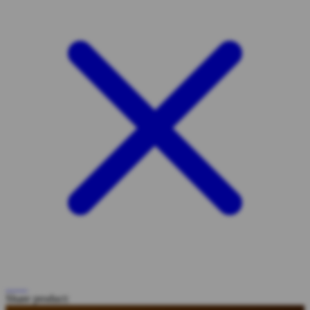
Share product: