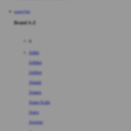
sumsel Slot
Brand A-Z
A
Addo
Adidas
Airfree
Alamii
Amara
Aqua Scale
Asics
Aveeno