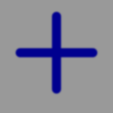
X
Xootz
Y
Yamatoya
Z
Zaxy
Zoggs
0-9
4Moms
59S