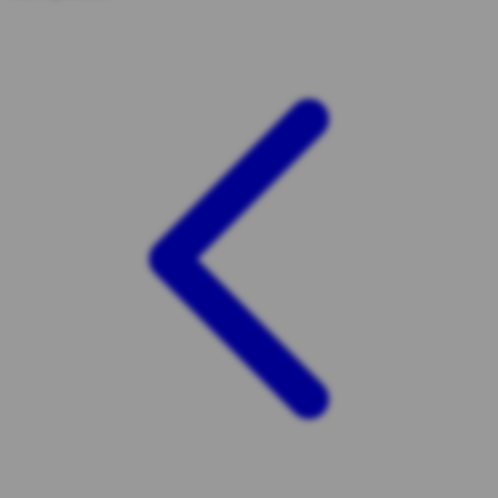
Squishmallows
Starbooks
Stick-O
Stokke
Sudocrem
Sumimo
Sunnylife
Sun-Staches
Swimava
T
Tommee Tippee
Trunki
Tutti Bambini