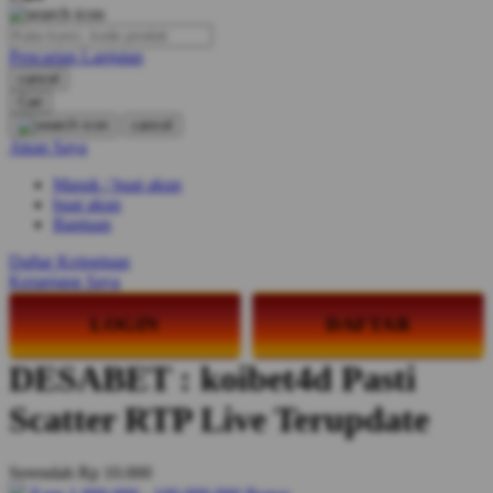
O
Pencarian Lanjutan
Oh Ma Grain
cancel
Okiedog
Cari
cancel
P
Akun Saya
Masuk / buat akun
Peachy
buat akun
Phil & Ted's
Bantuan
Philips Avent
Daftar Keinginan
Keranjang Saya
Pigeon
LOGIN
DAFTAR
Playgro
DESABET : koibet4d Pasti
Poled Global
Scatter RTP Live Terupdate
Ponycycle
Puma
Serendah
Rp 10.000
Pureats